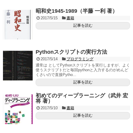
昭和史1945-1989（半藤 一利 著）
2017/5/15
書籍
記事を読む
Pythonスクリプトの実行方法
2017/5/14
プログラミング
通常は としてPythonスクリプトを実行しますが、よく
使うスクリプトだと毎回pythonと入力するのがめんど
くさいので直接Pytho...
記事を読む
初めてのディープラーニング（武井 宏
将 著）
2017/5/10
書籍
記事を読む