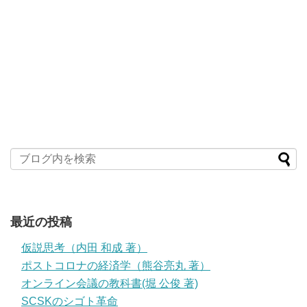
最近の投稿
仮説思考（内田 和成 著）
ポストコロナの経済学（熊谷亮丸 著）
オンライン会議の教科書(堀 公俊 著)
SCSKのシゴト革命