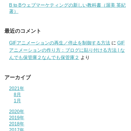
B to Bウェブマーケティングの新しい教科書（渥美 英紀
著）
最近のコメント
GIFアニメーションの再生／停止を制御する方法
に
GIF
アニメーションの作り方：ブログに貼り付ける方法 | な
んでも保管庫２なんでも保管庫２
より
アーカイブ
2021年
8月
1月
2020年
2019年
2018年
2017年