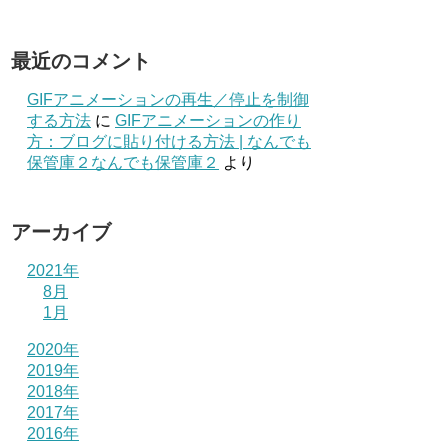
最近のコメント
GIFアニメーションの再生／停止を制御
する方法
に
GIFアニメーションの作り
方：ブログに貼り付ける方法 | なんでも
保管庫２なんでも保管庫２
より
アーカイブ
2021年
8月
1月
2020年
2019年
2018年
2017年
2016年