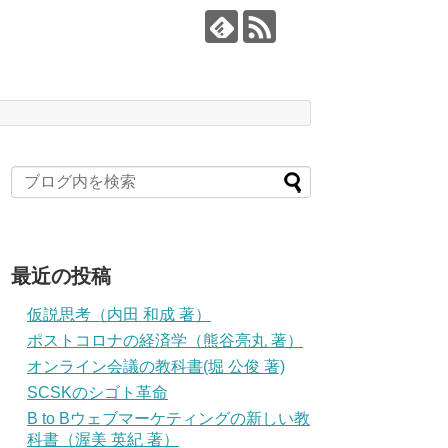
最近の投稿
仮説思考（内田 和成 著）
ポストコロナの経済学（熊谷亮丸 著）
オンライン会議の教科書(堀 公俊 著)
SCSKのシゴト革命
B to Bウェブマーケティングの新しい教
科書（渥美 英紀 著）