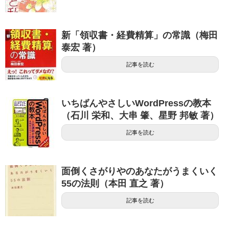
新「領収書・経費精算」の常識（梅田
泰宏 著）
記事を読む
いちばんやさしいWordPressの教本
（石川 栄和、大串 肇、星野 邦敏 著）
記事を読む
面倒くさがりやのあなたがうまくいく
55の法則（本田 直之 著）
記事を読む