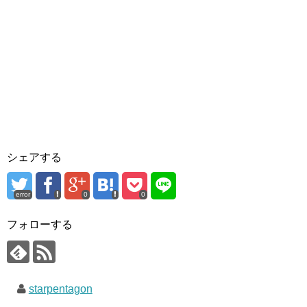
シェアする
error
0
0
フォローする
starpentagon