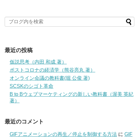
最近の投稿
仮説思考（内田 和成 著）
ポストコロナの経済学（熊谷亮丸 著）
オンライン会議の教科書(堀 公俊 著)
SCSKのシゴト革命
B to Bウェブマーケティングの新しい教科書（渥美 英紀
著）
最近のコメント
GIFアニメーションの再生／停止を制御する方法
に
GIF