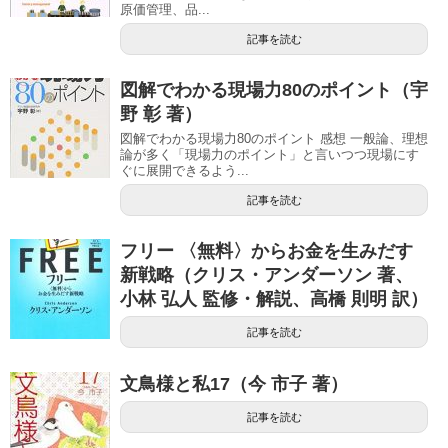
原価管理、品...
記事を読む
図解でわかる現場力80のポイント（宇
野 彰 著）
図解でわかる現場力80のポイント 感想 一般論、理想
論が多く「現場力のポイント」と言いつつ現場にす
ぐに展開できるよう...
記事を読む
フリー 〈無料〉からお金を生みだす
新戦略（クリス・アンダーソン 著、
小林 弘人 監修・解説、高橋 則明 訳）
記事を読む
文鳥様と私17（今 市子 著）
記事を読む