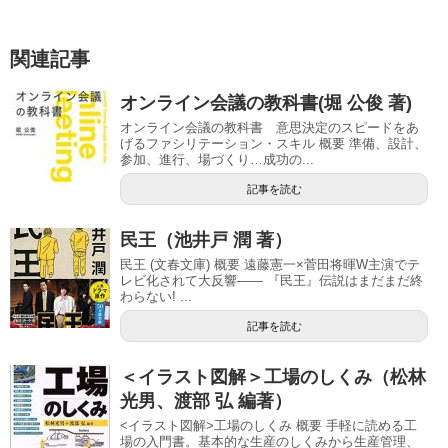
関連記事
オンライン会議の教科書(堀 公俊 著)
オンライン会議の教科書 意思決定のスピードをあ
げるファシリテーション・スキル 概要 準備、設計、
参加、進行、場づくり…成功の...
記事を読む
民王（池井戸 潤 著）
民王 (文春文庫) 概要 遠藤憲一×菅田将暉W主演でテ
レビ化されて大反響―― 『民王』伝説はまだまだ終
わらない! ...
記事を読む
＜イラスト図解＞工場のしくみ（松林
光男、渡部 弘 編著）
<イラスト図解>工場のしくみ 概要 手軽に読める工
場の入門書。基本的な生産のしくみから生産管理、