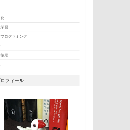
籍
適化
械学習
技プログラミング
計
計検定
況
プロフィール