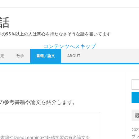
話
の95％以上の人は関心を持たなさそうな話を書いてます
コンテンツへスキップ
検定
数学
書籍／論文
ABOUT
検
索:
Iの参考書籍や論文を紹介します。
20
マラ