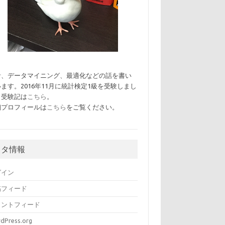
計、データマイニング、最適化などの話を書い
ます。2016年11月に統計検定1級を受験しまし
。受験記は
こちら
。
細プロフィールは
こちら
をご覧ください。
メタ情報
グイン
稿フィード
メントフィード
dPress.org