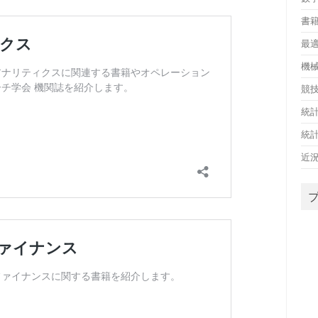
書
最
機
競
統
統
近