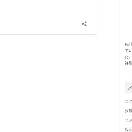
統
てい
た
詳
ロ
投
コ
Wor