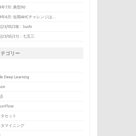
23年7月: 典型90
23年6月: 短期AHCチャレンジは…
23/05/28)：Sushi
(23/05/21)：七五三
カテゴリー
ide Deep Learning
hon
語
sorFlow
ータセット
ータマイニング
学