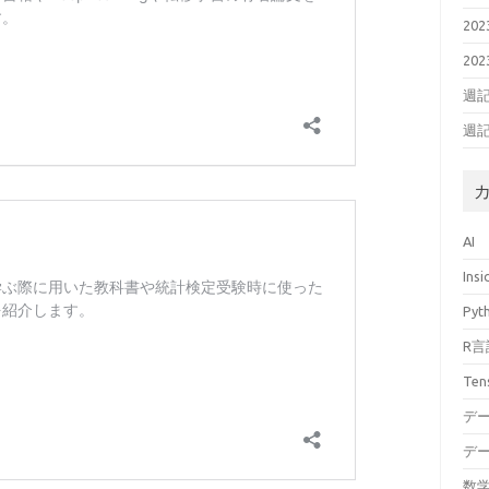
20
20
週記(
週記
AI
Ins
Pyt
R言
Ten
デ
デ
数