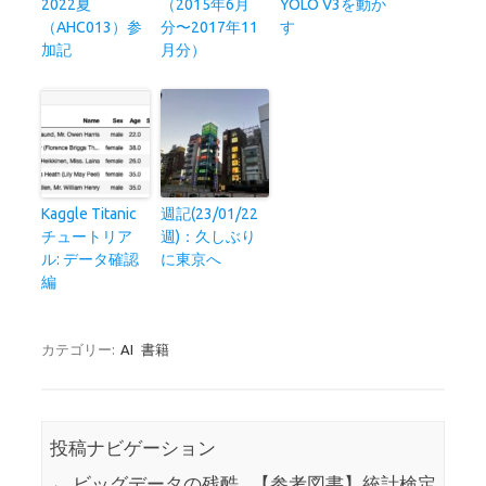
2022夏
（2015年6月
YOLO V3を動か
（AHC013）参
分〜2017年11
す
加記
月分）
Kaggle Titanic
週記(23/01/22
チュートリア
週)：久しぶり
ル: データ確認
に東京へ
編
カテゴリー:
AI
書籍
投稿ナビゲーション
←
ビッグデータの残酷
【参考図書】統計検定