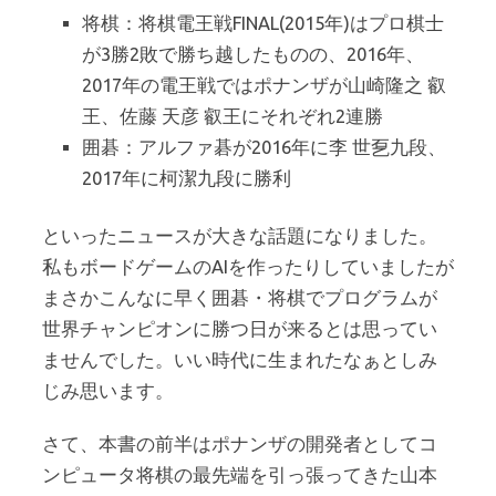
将棋：将棋電王戦FINAL(2015年)はプロ棋士
が3勝2敗で勝ち越したものの、2016年、
2017年の電王戦ではポナンザが山崎隆之 叡
王、佐藤 天彦 叡王にそれぞれ2連勝
囲碁：アルファ碁が2016年に李 世乭九段、
2017年に柯潔九段に勝利
といったニュースが大きな話題になりました。
私もボードゲームのAIを作ったりしていましたが
まさかこんなに早く囲碁・将棋でプログラムが
世界チャンピオンに勝つ日が来るとは思ってい
ませんでした。いい時代に生まれたなぁとしみ
じみ思います。
さて、本書の前半はポナンザの開発者としてコ
ンピュータ将棋の最先端を引っ張ってきた山本