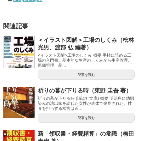
関連記事
＜イラスト図解＞工場のしくみ（松林
光男、渡部 弘 編著）
<イラスト図解>工場のしくみ 概要 手軽に読める工
場の入門書。基本的な生産のしくみから生産管理、
原価管理、品...
記事を読む
祈りの幕が下りる時（東野 圭吾 著）
祈りの幕が下りる時 (講談社文庫) 概要 明治座に幼馴
染みの演出家を訪ねた女性が遺体で発見された。捜
査を担当する松宮は近...
記事を読む
新「領収書・経費精算」の常識（梅田