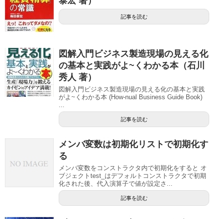
泰宏 著）
記事を読む
図解入門ビジネス製造現場の見える化
の基本と実践がよ~くわかる本（石川
秀人 著）
図解入門ビジネス製造現場の見える化の基本と実践
がよ~くわかる本 (How‐nual Business Guide Book)
...
記事を読む
メンバ変数は初期化リストで初期化す
る
メンバ変数をコンストラクタ内で初期化をすると オ
ブジェクトtest_はデフォルトコンストラクタで初期
化された後、代入演算子で値が設定さ...
記事を読む