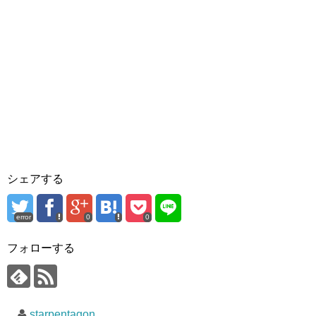
シェアする
error
0
0
フォローする
starpentagon