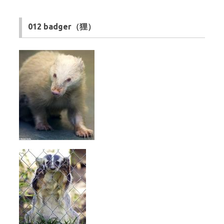
012 badger（狸）