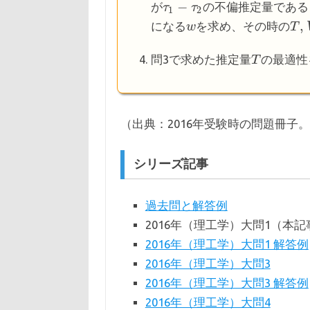
−
が
の不偏推定量である
τ
τ
1
−
τ
2
τ
1
2
,
になる
を求め、その時の
w
w
T
T
,
V
[
問3で求めた推定量
の最適性
T
T
（出典：2016年受験時の問題冊子
シリーズ記事
過去問と解答例
2016年（理工学）大問1（本記
2016年（理工学）大問1 解答例
2016年（理工学）大問3
2016年（理工学）大問3 解答例
2016年（理工学）大問4