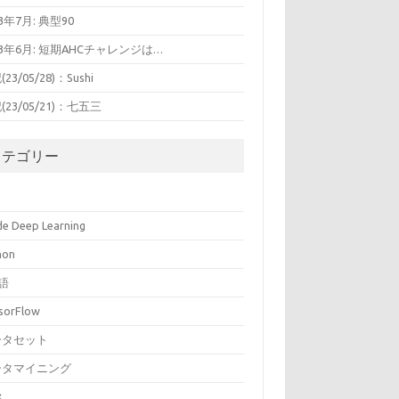
23年7月: 典型90
23年6月: 短期AHCチャレンジは…
23/05/28)：Sushi
(23/05/21)：七五三
カテゴリー
ide Deep Learning
hon
語
sorFlow
ータセット
ータマイニング
学