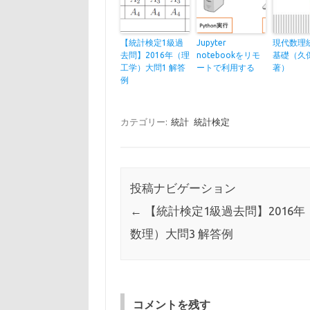
【統計検定1級過
Jupyter
現代数理
去問】2016年（理
notebookをリモ
基礎（久
工学）大問1 解答
ートで利用する
著）
例
カテゴリー:
統計
統計検定
投稿ナビゲーション
←
【統計検定1級過去問】2016年
数理）大問3 解答例
コメントを残す