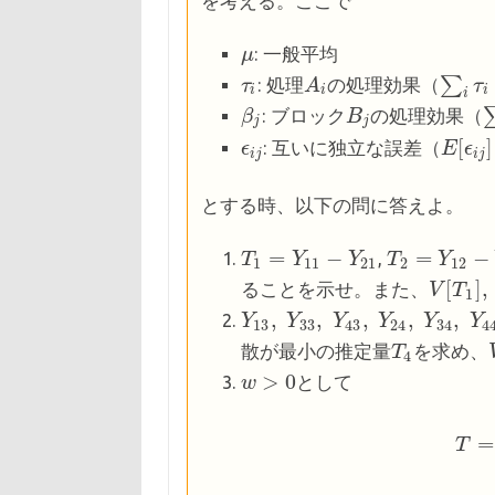
を考える。ここで
: 一般平均
μ
μ
∑
: 処理
の処理効果（
τ
τ
i
A
A
i
∑
i
τ
i
=
τ
0
i
i
i
i
: ブロック
の処理効果（
β
β
j
B
B
j
j
j
[
]
: 互いに独立な誤差（
ϵ
ϵ
i
j
E
E
[
ϵ
ϵ
i
j
]
=
i
j
i
j
とする時、以下の問に答えよ。
=
−
=
−
,
T
T
1
=
Y
11
Y
−
Y
21
Y
T
T
2
=
Y
12
Y
−
Y
22
1
11
21
2
12
[
]
,
ることを示せ。また、
V
V
[
T
T
1
]
,
V
1
,
,
,
,
,
Y
Y
13
,
Y
Y
33
,
Y
43
Y
,
Y
24
Y
,
Y
34
Y
,
Y
44
Y
13
33
43
24
34
4
散が最小の推定量
を求め、
T
T
4
4
>
0
として
w
w
>
0
=
T
T
=
T