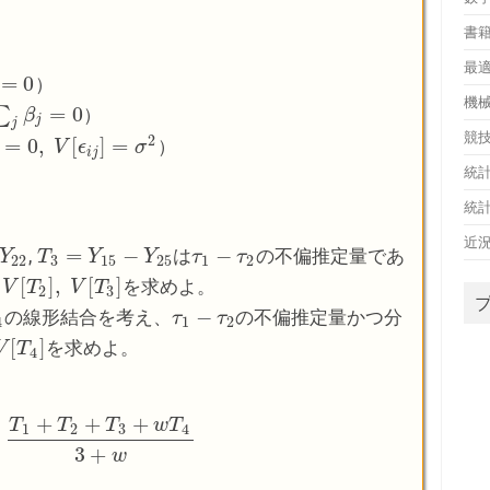
書
最
=
0
）
機
=
0
∑
）
∑
j
β
j
=
β
0
j
j
競
2
=
0
,
[
]
=
）
0
,
V
[
ϵ
i
j
]
V
=
σ
ϵ
2
σ
i
j
統
統
近
=
−
−
,
は
の不偏推定量であ
Y
T
T
3
=
Y
15
Y
−
Y
25
Y
τ
τ
1
−
τ
2
τ
22
3
15
25
1
2
[
]
,
[
]
を求めよ。
[
V
T
2
T
]
,
V
[
T
V
3
]
T
2
3
−
の線形結合を考え、
の不偏推定量かつ分
τ
τ
1
−
τ
2
τ
4
1
2
[
]
を求めよ。
V
V
[
T
T
4
]
4
+
+
+
T
T
T
w
T
1
2
3
4
1
+
T
2
+
T
3
+
w
T
4
3
+
w
3
+
w