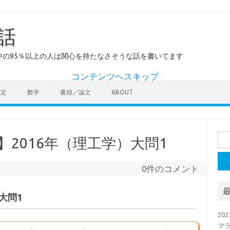
話
の95％以上の人は関心を持たなさそうな話を書いてます
コンテンツへスキップ
検定
数学
書籍／論文
ABOUT
検
】2016年（理工学）大問1
索:
0件のコメント
大問1
20
マラ