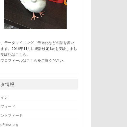
計、データマイニング、最適化などの話を書い
ます。2016年11月に統計検定1級を受験しまし
。受験記は
こちら
。
細プロフィールは
こちら
をご覧ください。
メタ情報
グイン
稿フィード
メントフィード
dPress.org