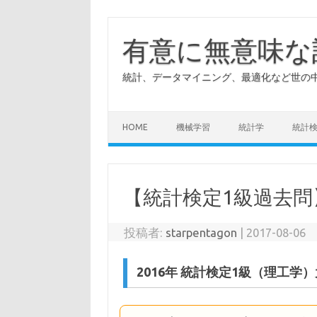
有意に無意味な
統計、データマイニング、最適化など世の中
HOME
機械学習
統計学
統計
【統計検定1級過去問
投稿者:
starpentagon
|
2017-08-06
2016年 統計検定1級（理工学）