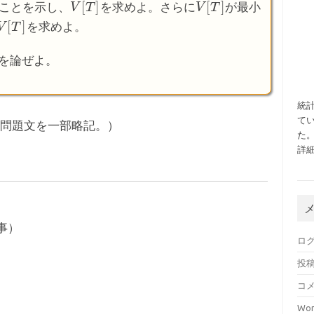
[
]
[
]
ことを示し、
を求めよ。さらに
が最小
V
V
[
T
T
]
V
V
[
T
T
]
[
]
を求めよ。
V
T
]
T
を論ぜよ。
統
てい
。問題文を一部略記。）
た
詳
事）
ロ
投
コ
Wor