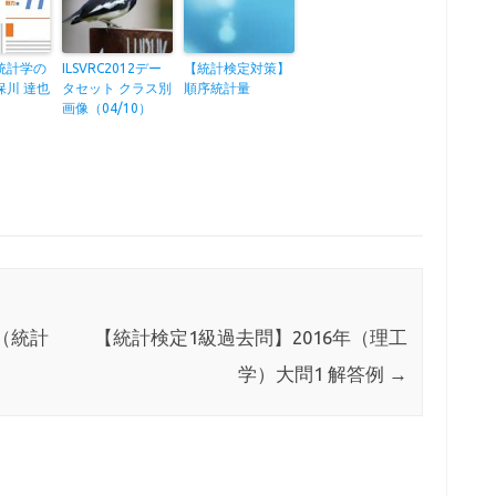
統計学の
ILSVRC2012デー
【統計検定対策】
保川 達也
タセット クラス別
順序統計量
画像（04/10）
（統計
【統計検定1級過去問】2016年（理工
学）大問1 解答例
→