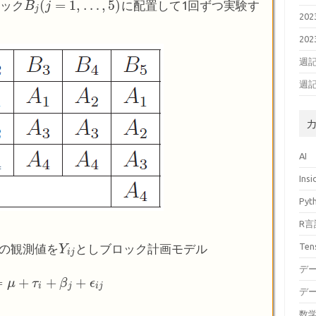
(
=
1
,
…
,
5
)
ロック
に配置して1回ずつ実験す
B
B
j
(
j
=
j
1
,
…
,
5
)
j
20
20
週記(
週記
AI
Ins
Pyt
R言
Ten
の観測値を
としブロック計画モデル
Y
Y
i
j
i
j
デ
=
+
+
+
+
τ
μ
i
+
β
j
+
τ
ϵ
i
j
β
ϵ
i
j
i
j
デ
数