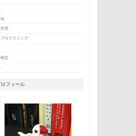
籍
適化
械学習
技プログラミング
計
計検定
況
プロフィール